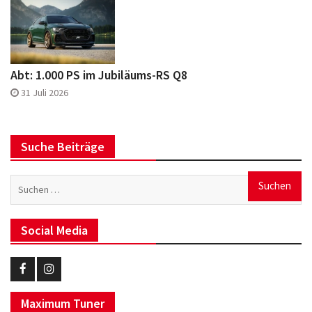
Abt: 1.000 PS im Jubiläums-RS Q8
31 Juli 2026
Suche Beiträge
Suchen
nach:
Social Media
Eurotuner
Eurotuner
Maximum Tuner
Facebook
Instagram