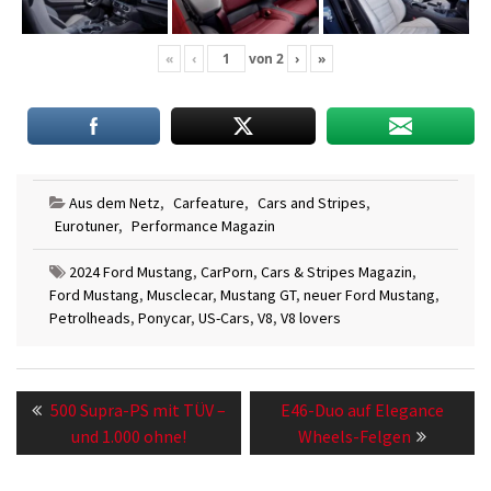
«
‹
von
2
›
»
Aus dem Netz
,
Carfeature
,
Cars and Stripes
,
Eurotuner
,
Performance Magazin
2024 Ford Mustang
,
CarPorn
,
Cars & Stripes Magazin
,
Ford Mustang
,
Musclecar
,
Mustang GT
,
neuer Ford Mustang
,
Petrolheads
,
Ponycar
,
US-Cars
,
V8
,
V8 lovers
Beitragsnavigation
Previous
Next
500 Supra-PS mit TÜV –
E46-Duo auf Elegance
post:
post:
und 1.000 ohne!
Wheels-Felgen