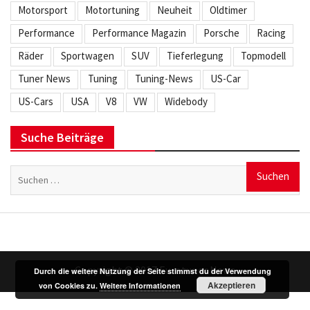
Motorsport
Motortuning
Neuheit
Oldtimer
Performance
Performance Magazin
Porsche
Racing
Räder
Sportwagen
SUV
Tieferlegung
Topmodell
Tuner News
Tuning
Tuning-News
US-Car
US-Cars
USA
V8
VW
Widebody
Suche Beiträge
Suchen
nach:
Copyright © 2017 Eurotuner News
Durch die weitere Nutzung der Seite stimmst du der Verwendung
Akzeptieren
von Cookies zu.
Weitere Informationen