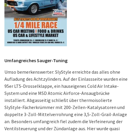
Umfangreiches Sauger-Tuning
Umso bemerkenswerter: SlyStyle erreichte das alles ohne
Aufladung des Achtzylinders. Auf der Einlassseite wurden eine
95er LT5-Drosselklappe, ein hauseigenes Cold Air Intake-
System und eine MSD Atomic Airforce-Ansaugbrücke
installiert. Abgasseitig schließt über thermoisolierte
SlyStyle-Fächerkrümmer mit 200-Zellen-Katalysatoren und
doppelte 3-Zoll-Mittelverrohrung eine 3,5-Zoll-Grail-Anlage
an. Besonders umfangreich fiel zudem die Verfeinerung der
Ventilsteuerung und der Zündanlage aus. Hier wurde quasi
alles getauscht – von den aus Titan bestehenden LT4-
Einlassventilen über die Ventilfedern, gehärtete