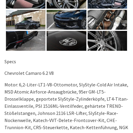
Specs
Chevrolet Camaro 6.2 V8
Motor: 6,2-Liter-LT1-V8-Ottomotor, SlyStyle-Cold Air Intake,
MSD Atomic Airforce-Ansaugbrücke, 95er GM-LT5-
Drosselklappe, geportete SlyStyle-Zylinderköpfe, LT4-Titan-
Einlassventile, PSI 1516ML-Ventilfeder, gehärtete TREND-
Stößelstangen, Johnson 2116 LSR-Lifter, SlyStyle-Race-
Nockenwelle, Katech-VVT-Delete-Frontcover-Kit, CHE-
Trunnion-Kit, CR5-Steuerkette, Katech-Kettenführung, NGK
Ruthenium HX-High-Performance-Zündkerzen, Keramik-
Zündkerzenkabel, Elite Engineering E2-X-3-Port-AOS-Catch