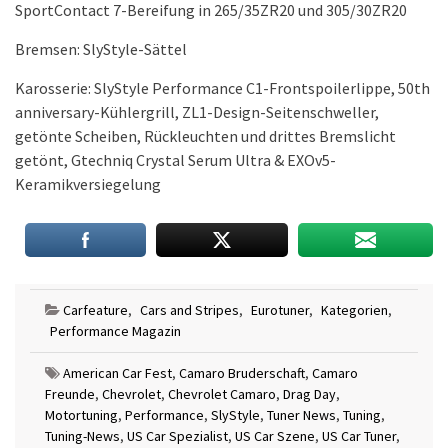
Bremsen: SlyStyle-Sättel
Karosserie: SlyStyle Performance C1-Frontspoilerlippe, 50th
anniversary-Kühlergrill, ZL1-Design-Seitenschweller,
getönte Scheiben, Rückleuchten und drittes Bremslicht
getönt, Gtechniq Crystal Serum Ultra & EXOv5-
Keramikversiegelung
Carfeature
,
Cars and Stripes
,
Eurotuner
,
Kategorien
,
Performance Magazin
American Car Fest
,
Camaro Bruderschaft
,
Camaro
Freunde
,
Chevrolet
,
Chevrolet Camaro
,
Drag Day
,
Motortuning
,
Performance
,
SlyStyle
,
Tuner News
,
Tuning
,
Tuning-News
,
US Car Spezialist
,
US Car Szene
,
US Car Tuner
,
US-Cars
,
V8
,
V8 lovers
,
V8 Tuning
,
ZL1Upgrade