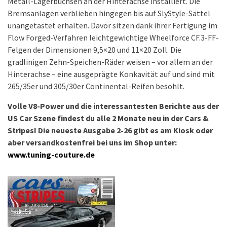
unangetastet erhalten. Davor sitzen dank ihrer Fertigung im
Flow Forged-Verfahren leichtgewichtige Wheelforce CF.3-FF-
Felgen der Dimensionen 9,5×20 und 11×20 Zoll. Die
gradlinigen Zehn-Speichen-Räder weisen – vor allem an der
Hinterachse – eine ausgeprägte Konkavität auf und sind mit
265/35er und 305/30er Continental-Reifen besohlt.
Volle V8-Power und die interessantesten Berichte aus der
US Car Szene findest du alle 2 Monate neu in der Cars &
Stripes! Die neueste Ausgabe 2-26 gibt es am Kiosk oder
aber versandkostenfrei bei uns im Shop unter:
www.tuning-couture.de