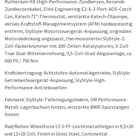
Can, Katech 71°-Thermostat, verstärkte Katech-Ölpumpe,
aktives Kraftstoff-Managementsystem (AFM) hardwareseitig
entfernt, SlyStyle-Motorsteuergerät-Anpassung, originalen
Motorabdeckung angepasst, thermoisolierter SlyStyle-2-
Zoll-Fäckerkrümmer mit 200-Zellen-Katalysatoren, 3-Zoll-
True-Dual-Mittelverrohrung, 3,5-Zoll-Grail-Abgasanlage, ca.
600 PS / 700 Nm
Kraftübertragung: Achtstufen-Automatikgetriebe, SlyStyle-
Getriebesteuergerät-Anpassung, SlyStyle-High-
Performance-Antriebswellen
Fahrwerk: SlyStyle-Tieferlegungsfedern, GM Performance-
Metall-Lagerbuchsen hinten, verstärkte BMR-Spurstangen
hinten
Rad/Reifen: Wheelforce CF.3-FF-Leichtmetallfelgen in 9,5×20
und 11×20 Zoll, Finish in Gloss Steel, Continental
SportContact 7-Bereifung in 265/35ZR20 und 305/30ZR20