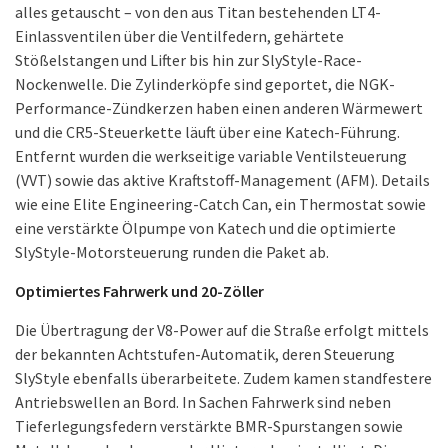
Stößelstangen und Lifter bis hin zur SlyStyle-Race-
Nockenwelle. Die Zylinderköpfe sind geportet, die NGK-
Performance-Zündkerzen haben einen anderen Wärmewert
und die CR5-Steuerkette läuft über eine Katech-Führung.
Entfernt wurden die werkseitige variable Ventilsteuerung
(VVT) sowie das aktive Kraftstoff-Management (AFM). Details
wie eine Elite Engineering-Catch Can, ein Thermostat sowie
eine verstärkte Ölpumpe von Katech und die optimierte
SlyStyle-Motorsteuerung runden die Paket ab.
Optimiertes Fahrwerk und 20-Zöller
Die Übertragung der V8-Power auf die Straße erfolgt mittels
der bekannten Achtstufen-Automatik, deren Steuerung
SlyStyle ebenfalls überarbeitete. Zudem kamen standfestere
Antriebswellen an Bord. In Sachen Fahrwerk sind neben
Tieferlegungsfedern verstärkte BMR-Spurstangen sowie
Metall-Lagerbuchsen an der Hinterachse installiert. Die
Bremsanlagen verblieben hingegen bis auf SlyStyle-Sättel