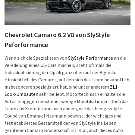
Chevrolet Camaro 6.2 V8 von SlyStyle
Peforformance
Wenn sich die Spezialisten von
SlyStyle Performance
an die
Veredelung eines US-Cars machen, steht oftmals die
Individualisierung der Optik ganz oben auf der Agenda.
Hinsichtlich des Camaros, auf den sich das Team bekanntlich
insbesondere spezialisiert hat, sind unter anderem
ZL1-
Look-Umbauten
sehr beliebt. Motortechnisch erhalten die
Autos hingegen meist eher wenige Modifikationen. Doch das
Team aus Krefeld kann auch anders, wie das hier gezeigte
Coupé von Emanuel Neumann beweist, der wichtiges und
fest etabliertes Bestandteil der von SlyStyle ins Leben
gerufenen Camaro Bruderschaft ist. Klar, auch dieses Auto
verbliebt optisch nicht ganz unangetastet. Die Upgrades
fielen aber verhältnismäßig zurückhaltend aus. Ganz im