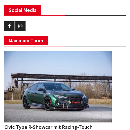
Social Media
Eurotuner
Eurotuner
Maximum Tuner
Facebook
Instagram
Civic Type R-Showcar mit Racing-Touch