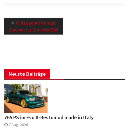
Beitragsnavigation
Previous
Old Legends Garage:
post:
Optimierte Corvette Z06
Neuste Beiträge
765 PS im Evo II-Restomod made in Italy
7 Aug. 2026