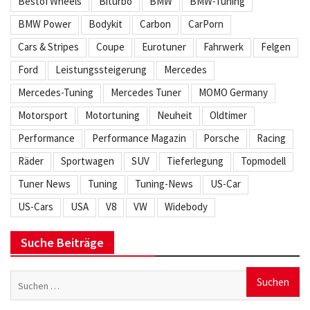
BestofWheels
Biturbo
BMW
BMW-Tuning
BMW Power
Bodykit
Carbon
CarPorn
Cars & Stripes
Coupe
Eurotuner
Fahrwerk
Felgen
Ford
Leistungssteigerung
Mercedes
Mercedes-Tuning
Mercedes Tuner
MOMO Germany
Motorsport
Motortuning
Neuheit
Oldtimer
Performance
Performance Magazin
Porsche
Racing
Räder
Sportwagen
SUV
Tieferlegung
Topmodell
Tuner News
Tuning
Tuning-News
US-Car
US-Cars
USA
V8
VW
Widebody
Suche Beiträge
Suchen
nach: