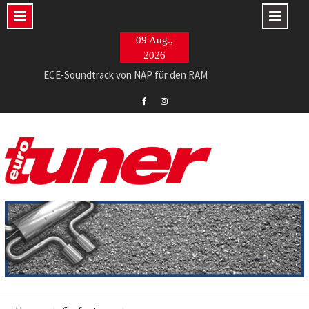
Skip
09 Aug.,
to
2026
content
ECE-Soundtrack von NAP für den RAM
765 PS im Evo II-Restomod made in Italy
Barracuda Razzer am Ingolstädter Topmodell
Eurotuner
Eurotuner
Facebook
Instagram