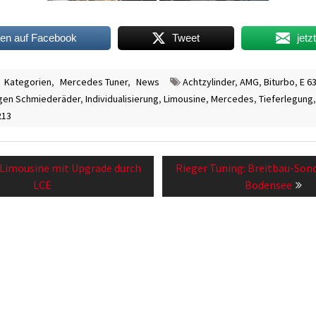
len auf Facebook
Tweet
jetz
,
Kategorien
,
Mercedes Tuner
,
News
Achtzylinder
,
AMG
,
Biturbo
,
E 6
gen Schmiederäder
,
Individualisierung
,
Limousine
,
Mercedes
,
Tieferlegung
13
avigation
Next
imousine mit Upgrade durch
Rieger Tuning: Breitbau-So
post:
LCE
Bodensee