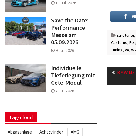
13 Juli 2026
Tei
Save the Date:
Performance
Messe am
Eurotuner
05.09.2026
Customs
,
Fel
Tuning
,
V8
,
W2
9 Juli 2026
Beitragsn
Individuelle
Previous
BMW M3 L
Tieferlegung mit
post:
Cete-Modul
7 Juli 2026
Tag-cloud
Abgasanlage
Achtzylinder
AMG