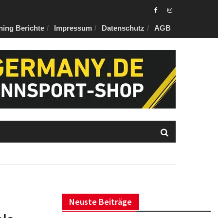
Eurotuner
Eurotuner
ning Berichte
Impressum
Datenschutz
AGB
Facebook
Instagram
Neuste Beiträge