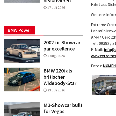
deaktivieren
Fahrt aus Sich
17 Juli 2026
Weitere Infor
Extreme Cus
BMW Power
Lohmühlenwe
97447 Gerolz
2002 tii-Showcar
Tel.: 09382 / 
par excellence
E-Mail:
info@
www.extreme
4 Aug. 2026
Fotos:
MXMFN
BMW 220i als
britischer
Widebody-Star
23 Juli 2026
M3-Showcar built
for Vegas