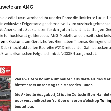
uwele am AMG
 die edle Luxus-Armbanduhr und der Dame die limitierte Luxus-H
ein exklusiver Felgensatz: geschmackvoll zum Ausdruck gebrachte 
ät. Anerkannte Spezialisten für den guten Leichtmetallfelgen-G
wie für hochkarätige Mercedes-AMG-Modelle andererseits sind beka
reme Customs
aus Gerolzhofen. Hier haben Thomas Beringer und
3 S der (noch) aktuellen Baureihe W213 mit echten Sahnestücken 
 US-amerikanischen Felgenschmiede VOSSEN ausgerüstet.
Viele weitere komme Umbauten aus der Welt des Mer
bietet stets unter Magazin Mercedes Tuner.
Die Aktuelle Ausgabe 3/23 ist im Zeitschriften-Handel 
oder versandkostenfrei über unseren Webshop
Tunin
bestellbar.