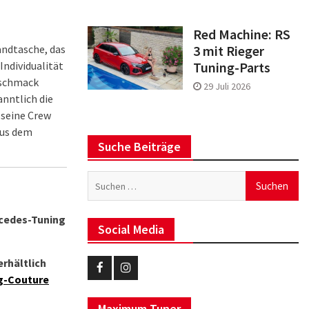
Red Machine: RS
andtasche, das
3 mit Rieger
Individualität
Tuning-Parts
eschmack
29 Juli 2026
nntlich die
 seine Crew
aus dem
Suche Beiträge
Suchen
nach:
cedes-Tuning
Social Media
erhältlich
g-Couture
Eurotuner
Eurotuner
Facebook
Instagram
Maximum Tuner