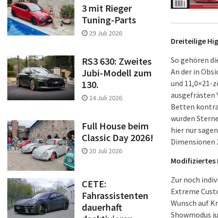
3 mit Rieger
Tuning-Parts
29 Juli 2026
Dreiteilige H
So gehören di
RS3 630: Zweites
An der in Obs
Jubi-Modell zum
und 11,0×21-z
130.
ausgefrästen Y
24 Juli 2026
Betten kontra
wurden Sterne
Full House beim
hier nur sage
Classic Day 2026!
Dimensionen 2
20 Juli 2026
Modifiziertes
Zur noch indi
CETE:
Extreme Custo
Fahrassistenten
Wunsch auf Kn
dauerhaft
Showmodus jus