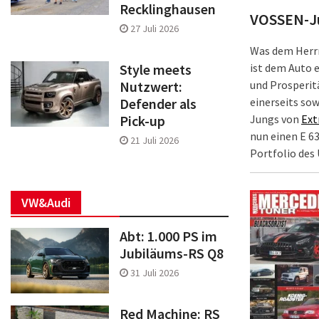
Recklinghausen
VOSSEN-J
27 Juli 2026
Was dem Herrn
ist dem Auto 
Style meets
und Prosperit
Nutzwert:
einerseits so
Defender als
Jungs von
Ext
Pick-up
nun einen E 6
21 Juli 2026
Portfolio des
VW&Audi
Abt: 1.000 PS im
Jubiläums-RS Q8
31 Juli 2026
Red Machine: RS