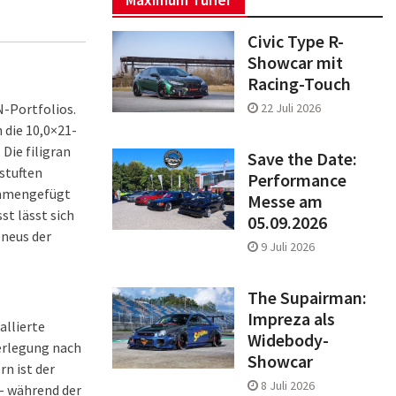
Civic Type R-
Showcar mit
Racing-Touch
N-Portfolios.
22 Juli 2026
 die 10,0×21-
Die filigran
Save the Date:
stuften
Performance
sammengefügt
Messe am
t lässt sich
05.09.2026
Pneus der
9 Juli 2026
The Supairman:
Impreza als
allierte
Widebody-
erlegung nach
Showcar
n ist der
8 Juli 2026
– während der