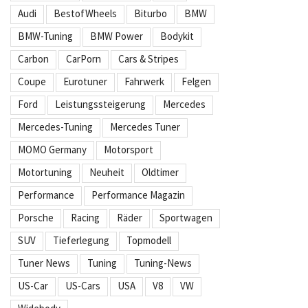
Audi
BestofWheels
Biturbo
BMW
BMW-Tuning
BMW Power
Bodykit
Carbon
CarPorn
Cars & Stripes
Coupe
Eurotuner
Fahrwerk
Felgen
Ford
Leistungssteigerung
Mercedes
Mercedes-Tuning
Mercedes Tuner
MOMO Germany
Motorsport
Motortuning
Neuheit
Oldtimer
Performance
Performance Magazin
Porsche
Racing
Räder
Sportwagen
SUV
Tieferlegung
Topmodell
Tuner News
Tuning
Tuning-News
US-Car
US-Cars
USA
V8
VW