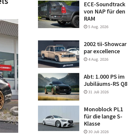
ls
ECE-Soundtrack
von NAP für den
RAM
5 Aug. 2026
2002 tii-Showcar
par excellence
4 Aug. 2026
Abt: 1.000 PS im
Jubiläums-RS Q8
31 Juli 2026
Monoblock PL1
für die lange S-
Klasse
30 Juli 2026