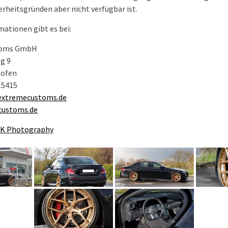
erheitsgründen aber nicht verfügbar ist.
mationen gibt es bei:
toms GmbH
g 9
hofen
315415
extremecustoms.de
customs.de
K Photography