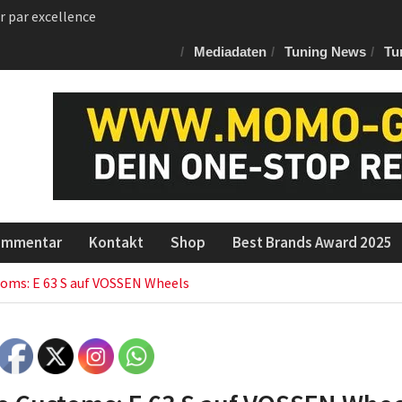
m Jubiläums-RS Q8
 von NAP für den RAM
Mediadaten
Tuning News
Tu
ommentar
Kontakt
Shop
Best Brands Award 2025
oms: E 63 S auf VOSSEN Wheels