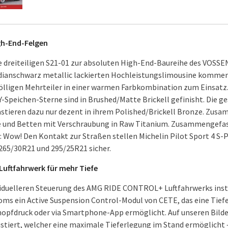
igh-End-Felgen
e dreiteiligen S21-01 zur absoluten High-End-Baureihe des VOSSE
idianschwarz metallic lackierten Hochleistungslimousine kommen
ölligen Mehrteiler in einer warmen Farbkombination zum Einsatz. 
-Speichen-Sterne sind in Brushed/Matte Brickell gefinisht. Die ge
stieren dazu nur dezent in ihrem Polished/Brickell Bronze. Zu
 und Betten mit Verschraubung in Raw Titanium. Zusammengefass
n: Wow! Den Kontakt zur Straßen stellen Michelin Pilot Sport 4 S-
65/30R21 und 295/25R21 sicher.
 Luftfahrwerk für mehr Tiefe
viduelleren Steuerung des AMG RIDE CONTROL+ Luftfahrwerks inst
ms ein Active Suspension Control-Modul von CETE, das eine Tief
opfdruck oder via Smartphone-App ermöglicht. Auf unseren Bilder
tiert, welcher eine maximale Tieferlegung im Stand ermöglicht 