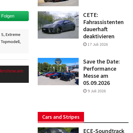
CETE:
t Folgen
Fahrassistenten
dauerhaft
3 S
,
Extreme
deaktivieren
,
Topmodell
,
17 Juli 2026
Save the Date:
Performance
ndershow am
Messe am
05.09.2026
9 Juli 2026
Cars and Stripes
ECE-Soundtrack