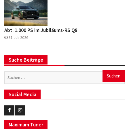
Abt: 1.000 PS im Jubiläums-RS Q8
31 Juli 2026
Suche Beiträge
Suchen
nach:
Social Media
Eurotuner
Eurotuner
Maximum Tuner
Facebook
Instagram