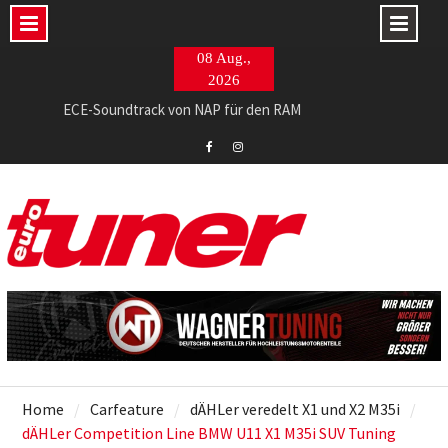
Skip
08 Aug.,
to
2026
content
ECE-Soundtrack von NAP für den RAM
765 PS im Evo II-Restomod made in Italy
Barracuda Razzer am Ingolstädter Topmodell
Eurotuner
Eurotuner
Facebook
Instagram
Home
Carfeature
dÄHLer veredelt X1 und X2 M35i
dÄHLer Competition Line BMW U11 X1 M35i SUV Tuning