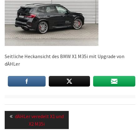
Seitliche Heckansicht des BMW X1 M35i mit Upgrade von
dÄHLer
Beitragsnavigation
Previous
dÄHLer veredelt X1 und
post:
X2 M35i