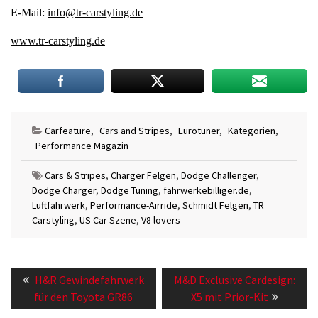
E-Mail:
info@tr-carstyling.de
www.tr-carstyling.de
Carfeature
,
Cars and Stripes
,
Eurotuner
,
Kategorien
,
Performance Magazin
Cars & Stripes
,
Charger Felgen
,
Dodge Challenger
,
Dodge Charger
,
Dodge Tuning
,
fahrwerkebilliger.de
,
Luftfahrwerk
,
Performance-Airride
,
Schmidt Felgen
,
TR
Carstyling
,
US Car Szene
,
V8 lovers
Beitragsnavigation
Previous
Next
H&R Gewindefahrwerk
M&D Exclusive Cardesign:
post:
post:
für den Toyota GR86
X5 mit Prior-Kit