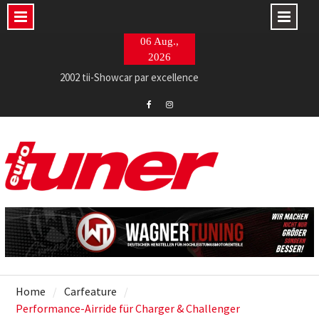
Skip
06 Aug.,
to
2026
content
2002 tii-Showcar par excellence
Barracuda Razzer am Ingolstädter Topmodell
ECE-Soundtrack von NAP für den RAM
Eurotuner
Eurotuner
Facebook
Instagram
Home
Carfeature
Performance-Airride für Charger & Challenger