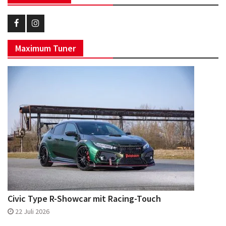
Eurotuner
Eurotuner
Maximum Tuner
Facebook
Instagram
Civic Type R-Showcar mit Racing-Touch
22 Juli 2026