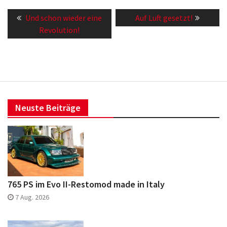
Beitragsnavigation
Previous
Next
Und schon wieder eine
Auf Luft gesetzt!
post:
post:
Revolution!
Neuste Beiträge
765 PS im Evo II-Restomod made in Italy
7 Aug. 2026