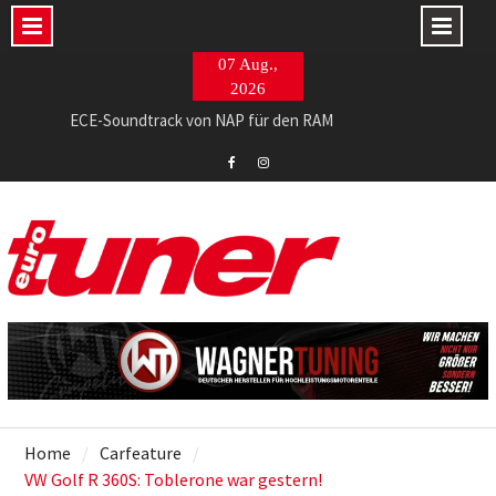
Skip
07 Aug.,
to
2026
content
ECE-Soundtrack von NAP für den RAM
765 PS im Evo II-Restomod made in Italy
Barracuda Razzer am Ingolstädter Topmodell
Eurotuner
Eurotuner
Facebook
Instagram
Home
Carfeature
VW Golf R 360S: Toblerone war gestern!