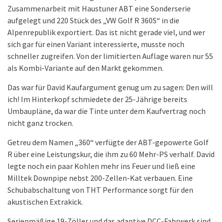
Zusammenarbeit mit Haustuner ABT eine Sonderserie
aufgelegt und 220 Stück des „VW Golf R 360S“ in die
Alpenrepublik exportiert. Das ist nicht gerade viel, und wer
sich gar für einen Variant interessierte, musste noch
schneller zugreifen. Von der limitierten Auflage waren nur 55
als Kombi-Variante auf den Markt gekommen.
Das war für David Kaufargument genug um zu sagen: Den will
ich! Im Hinterkopf schmiedete der 25-Jährige bereits
Umbaupläne, da war die Tinte unter dem Kaufvertrag noch
nicht ganz trocken.
Getreu dem Namen „360“ verfügte der ABT-gepowerte Golf
R über eine Leistungskur, die ihm zu 60 Mehr-PS verhalf. David
legte noch ein paar Kohlen mehr ins Feuer und ließ eine
Milltek Downpipe nebst 200-Zellen-Kat verbauen. Eine
Schubabschaltung von THT Performance sorgt für den
akustischen Extrakick.
Serienmäßige 19-Zöller und das adaptive DCC-Fahrwerk sind