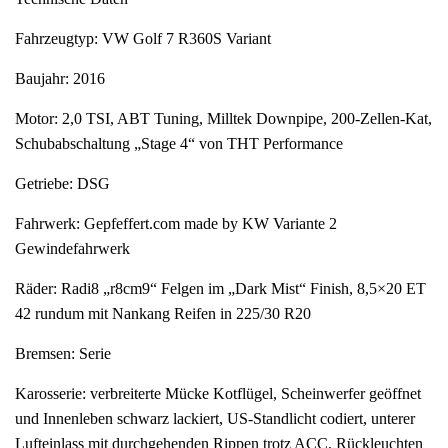
Fahrzeugtyp: VW Golf 7 R360S Variant
Baujahr: 2016
Motor: 2,0 TSI, ABT Tuning, Milltek Downpipe, 200-Zellen-Kat,
Schubabschaltung „Stage 4“ von THT Performance
Getriebe: DSG
Fahrwerk: Gepfeffert.com made by KW Variante 2
Gewindefahrwerk
Räder: Radi8 „r8cm9“ Felgen im „Dark Mist“ Finish, 8,5×20 ET
42 rundum mit Nankang Reifen in 225/30 R20
Bremsen: Serie
Karosserie: verbreiterte Mücke Kotflügel, Scheinwerfer geöffnet
und Innenleben schwarz lackiert, US-Standlicht codiert, unterer
Lufteinlass mit durchgehenden Rippen trotz ACC, Rückleuchten