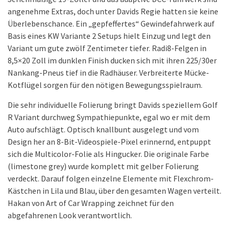
angenehme Extras, doch unter Davids Regie hatten sie keine
Überlebenschance. Ein „gepfeffertes“ Gewindefahrwerk auf
Basis eines KW Variante 2 Setups hielt Einzug und legt den
Variant um gute zwölf Zentimeter tiefer. Radi8-Felgen in
8,5×20 Zoll im dunklen Finish ducken sich mit ihren 225/30er
Nankang-Pneus tief in die Radhäuser. Verbreiterte Mücke-
Kotflügel sorgen für den nötigen Bewegungsspielraum.
Die sehr individuelle Folierung bringt Davids speziellem Golf
R Variant durchweg Sympathiepunkte, egal wo er mit dem
Auto aufschlägt. Optisch knallbunt ausgelegt und vom
Design her an 8-Bit-Videospiele-Pixel erinnernd, entpuppt
sich die Multicolor-Folie als Hingucker. Die originale Farbe
(limestone grey) wurde komplett mit gelber Folierung
verdeckt. Darauf folgen einzelne Elemente mit Flexchrom-
Kästchen in Lila und Blau, über den gesamten Wagen verteilt.
Hakan von Art of Car Wrapping zeichnet für den
abgefahrenen Look verantwortlich.