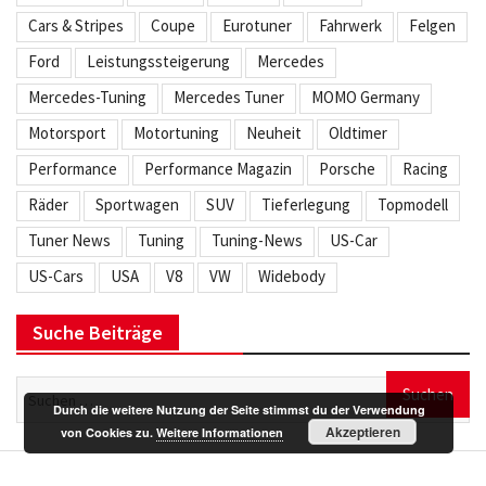
Cars & Stripes
Coupe
Eurotuner
Fahrwerk
Felgen
Ford
Leistungssteigerung
Mercedes
Mercedes-Tuning
Mercedes Tuner
MOMO Germany
Motorsport
Motortuning
Neuheit
Oldtimer
Performance
Performance Magazin
Porsche
Racing
Räder
Sportwagen
SUV
Tieferlegung
Topmodell
Tuner News
Tuning
Tuning-News
US-Car
US-Cars
USA
V8
VW
Widebody
Suche Beiträge
Suchen
nach:
Durch die weitere Nutzung der Seite stimmst du der Verwendung
Akzeptieren
von Cookies zu.
Weitere Informationen