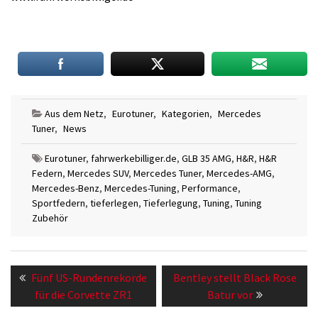
Aus dem Netz
,
Eurotuner
,
Kategorien
,
Mercedes
Tuner
,
News
Eurotuner
,
fahrwerkebilliger.de
,
GLB 35 AMG
,
H&R
,
H&R
Federn
,
Mercedes SUV
,
Mercedes Tuner
,
Mercedes-AMG
,
Mercedes-Benz
,
Mercedes-Tuning
,
Performance
,
Sportfedern
,
tieferlegen
,
Tieferlegung
,
Tuning
,
Tuning
Zubehör
Beitragsnavigation
Previous
Next
Fünf US-Rundenrekorde
Bentley stellt Black Rose
post:
post:
für die Corvette ZR1
Batur vor