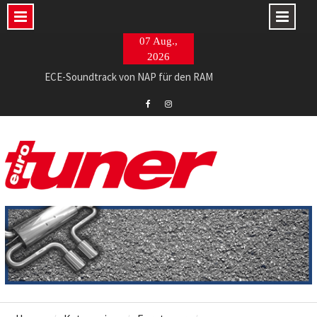
Skip
07 Aug.,
to
2026
content
ECE-Soundtrack von NAP für den RAM
765 PS im Evo II-Restomod made in Italy
Barracuda Razzer am Ingolstädter Topmodell
Eurotuner
Eurotuner
Facebook
Instagram