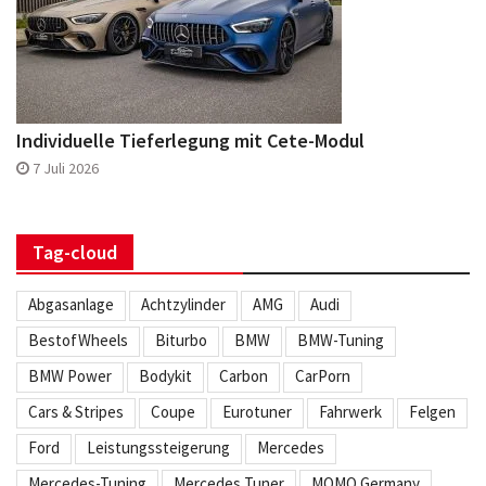
Individuelle Tieferlegung mit Cete-Modul
7 Juli 2026
Tag-cloud
Abgasanlage
Achtzylinder
AMG
Audi
BestofWheels
Biturbo
BMW
BMW-Tuning
BMW Power
Bodykit
Carbon
CarPorn
Cars & Stripes
Coupe
Eurotuner
Fahrwerk
Felgen
Ford
Leistungssteigerung
Mercedes
Mercedes-Tuning
Mercedes Tuner
MOMO Germany