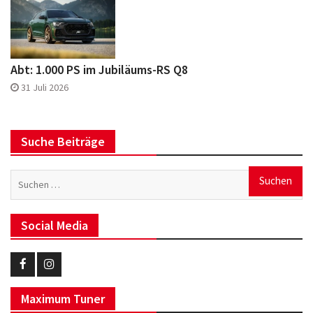
Abt: 1.000 PS im Jubiläums-RS Q8
31 Juli 2026
Suche Beiträge
Suchen
nach:
Social Media
Eurotuner
Eurotuner
Maximum Tuner
Facebook
Instagram