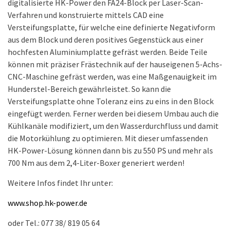
digitalisierte HK-Power den FA24-Block per Laser-Scan-
Verfahren und konstruierte mittels CAD eine
Versteifungsplatte, für welche eine definierte Negativform
aus dem Block und deren positives Gegenstück aus einer
hochfesten Aluminiumplatte gefräst werden. Beide Teile
können mit präziser Frästechnik auf der hauseigenen 5-Achs-
CNC-Maschine gefräst werden, was eine Maßgenauigkeit im
Hunderstel-Bereich gewährleistet. So kann die
Versteifungsplatte ohne Toleranz eins zu eins in den Block
eingefügt werden. Ferner werden bei diesem Umbau auch die
Kühlkanäle modifiziert, um den Wasserdurchfluss und damit
die Motorkühlung zu optimieren. Mit dieser umfassenden
HK-Power-Lösung können dann bis zu 550 PS und mehr als
700 Nm aus dem 2,4-Liter-Boxer generiert werden!
Weitere Infos findet Ihr unter:
www.shop.hk-power.de
oder Tel.: 077 38/ 819 05 64