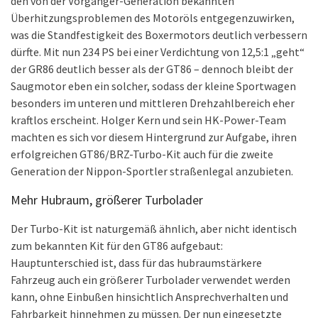
den von der Vorgänger-Generation bekannten
Überhitzungsproblemen des Motoröls entgegenzuwirken,
was die Standfestigkeit des Boxermotors deutlich verbessern
dürfte. Mit nun 234 PS bei einer Verdichtung von 12,5:1 „geht“
der GR86 deutlich besser als der GT86 – dennoch bleibt der
Saugmotor eben ein solcher, sodass der kleine Sportwagen
besonders im unteren und mittleren Drehzahlbereich eher
kraftlos erscheint. Holger Kern und sein HK-Power-Team
machten es sich vor diesem Hintergrund zur Aufgabe, ihren
erfolgreichen GT86/BRZ-Turbo-Kit auch für die zweite
Generation der Nippon-Sportler straßenlegal anzubieten.
Mehr Hubraum, größerer Turbolader
Der Turbo-Kit ist naturgemäß ähnlich, aber nicht identisch
zum bekannten Kit für den GT86 aufgebaut:
Hauptunterschied ist, dass für das hubraumstärkere
Fahrzeug auch ein größerer Turbolader verwendet werden
kann, ohne Einbußen hinsichtlich Ansprechverhalten und
Fahrbarkeit hinnehmen zu müssen. Der nun eingesetzte