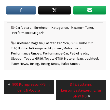
Carfeature
,
Eurotuner
,
Kategorien
,
Maximum Tuner
,
Performance Magazin
Eurotuner Magazin
,
FastCar. CarPorn
,
GR86 Turbo mit
TÜV
,
Hightech-Downpipe
,
hk power
,
Motortuning
,
Performance Umbau
,
Performance-Car
,
Petrolheads
,
Sleeper
,
Toyota GR86
,
Toyota GT86. Motorumbau
,
tracktool
,
Tuner News
,
Tuning
,
Tuning-News
,
Turbo-Umbau
Beitragsnavigation
Previous
Next
900 Kompressor-PS in
DTE Systems:
post:
post:
der CN-Cobra
Leistungssteigerung für
BMW M5