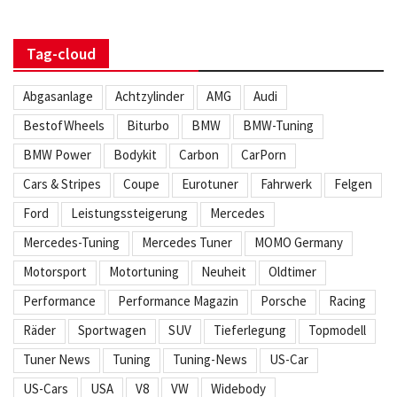
Tag-cloud
Abgasanlage
Achtzylinder
AMG
Audi
BestofWheels
Biturbo
BMW
BMW-Tuning
BMW Power
Bodykit
Carbon
CarPorn
Cars & Stripes
Coupe
Eurotuner
Fahrwerk
Felgen
Ford
Leistungssteigerung
Mercedes
Mercedes-Tuning
Mercedes Tuner
MOMO Germany
Motorsport
Motortuning
Neuheit
Oldtimer
Performance
Performance Magazin
Porsche
Racing
Räder
Sportwagen
SUV
Tieferlegung
Topmodell
Tuner News
Tuning
Tuning-News
US-Car
US-Cars
USA
V8
VW
Widebody