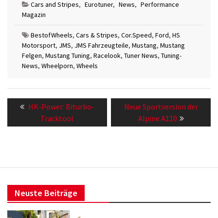
Cars and Stripes
,
Eurotuner
,
News
,
Performance
Magazin
BestofWheels
,
Cars & Stripes
,
Cor.Speed
,
Ford
,
HS
Motorsport
,
JMS
,
JMS Fahrzeugteile
,
Mustang
,
Mustang
Felgen
,
Mustang Tuning
,
Racelook
,
Tuner News
,
Tuning-
News
,
Wheelporn
,
Wheels
Beitragsnavigation
Previous
Next
HK-Power: Biturbo-
Neue Sportversion der
post:
post:
Tracktool
Alpine A110
Neuste Beiträge