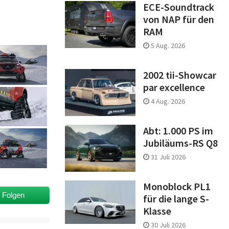
ECE-Soundtrack
von NAP für den
RAM
5 Aug. 2026
2002 tii-Showcar
par excellence
4 Aug. 2026
Abt: 1.000 PS im
Jubiläums-RS Q8
31 Juli 2026
Monoblock PL1
t Folgen
für die lange S-
Klasse
30 Juli 2026