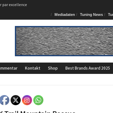
m Jubiläums-RS Q8
 von NAP für den RAM
Mediadaten
Tuning News
Tu
ommentar
Kontakt
Shop
Best Brands Award 2025