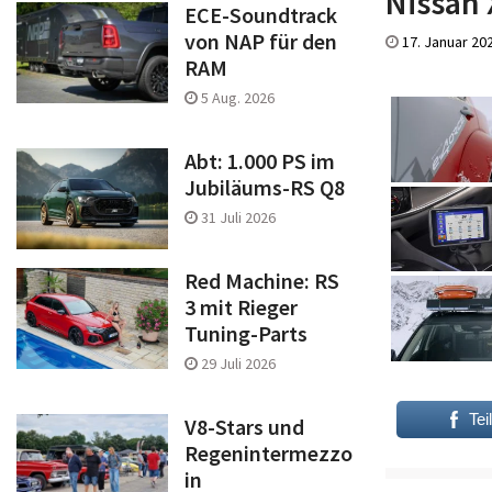
Nissan 
ECE-Soundtrack
von NAP für den
17. Januar 20
RAM
5 Aug. 2026
Abt: 1.000 PS im
Jubiläums-RS Q8
31 Juli 2026
Red Machine: RS
3 mit Rieger
Tuning-Parts
29 Juli 2026
Tei
V8-Stars und
Regenintermezzo
in