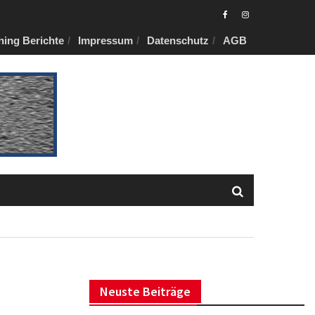
Eurotuner
Eurotuner
ning Berichte
Impressum
Datenschutz
AGB
Facebook
Instagram
Neuste Beiträge