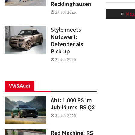
Recklinghausen
Beitragsn
27 Juli 2026
Prev
Mess
post
Style meets
Nutzwert:
Defender als
Pick-up
21 Juli 2026
VW&Audi
Abt: 1.000 PS im
Jubiläums-RS Q8
31 Juli 2026
Red Machine: RS