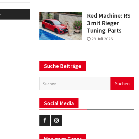
Red Machine: RS
3 mit Rieger
Tuning-Parts
29 Juli 2026
Suche Beiträge
Suchen
nach:
Social Media
Eurotuner
Eurotuner
Facebook
Instagram
Maximum Tuner