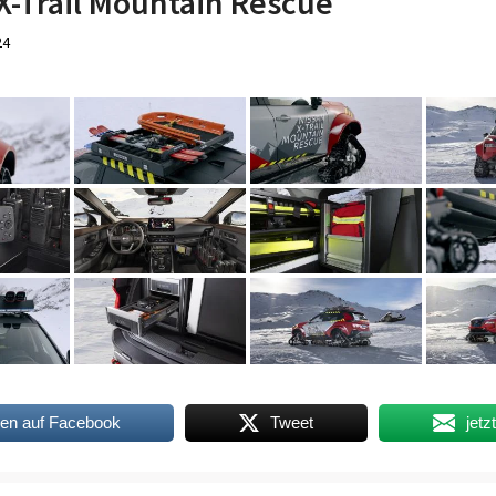
X-Trail Mountain Rescue
24
len auf Facebook
Tweet
jetz