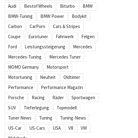
Audi
BestofWheels
Biturbo
BMW
BMW-Tuning
BMW Power
Bodykit
Carbon
CarPorn
Cars & Stripes
Coupe
Eurotuner
Fahrwerk
Felgen
Ford
Leistungssteigerung
Mercedes
Mercedes-Tuning
Mercedes Tuner
MOMO Germany
Motorsport
Motortuning
Neuheit
Oldtimer
Performance
Performance Magazin
Porsche
Racing
Räder
Sportwagen
SUV
Tieferlegung
Topmodell
Tuner News
Tuning
Tuning-News
US-Car
US-Cars
USA
V8
VW