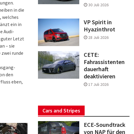
rungen.
30 Juli 2026
eiben in die
, welches
VP Spirit in
nzt ein in
Hyazinthrot
e Audi-
28 Juli 2026
 guter Letzt
n – sie
e zwei runde
CETE:
Fahrassistenten
chsgang-
dauerhaft
von den
deaktivieren
fluss eben,
17 Juli 2026
Cars and Stripes
ECE-Soundtrack
von NAP für den