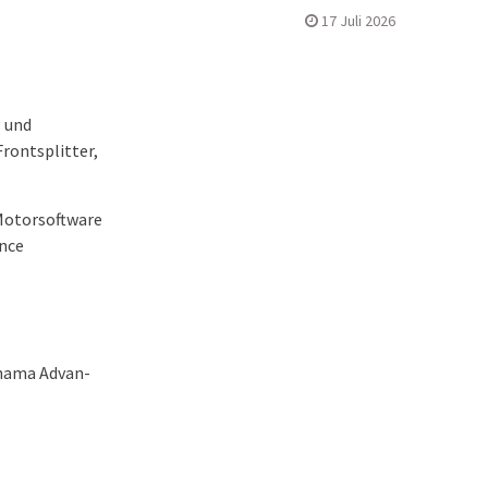
17 Juli 2026
g und
rontsplitter,
 Motorsoftware
nce
ohama Advan-