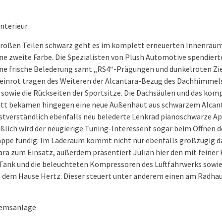
Interieur
großen Teilen schwarz geht es im komplett erneuerten Innenraum
ne zweite Farbe. Die Spezialisten von Plush Automotive spendiert
ne frische Belederung samt „RS4“-Prägungen und dunkelroten Zi
einrot tragen des Weiteren der Alcantara-Bezug des Dachhimmels
 sowie die Rückseiten der Sportsitze. Die Dachsäulen und das kom
tt bekamen hingegen eine neue Außenhaut aus schwarzem Alcan
bstverständlich ebenfalls neu belederte Lenkrad pianoschwarze A
eßlich wird der neugierige Tuning-Interessent sogar beim Öffnen d
ppe fündig: Im Laderaum kommt nicht nur ebenfalls großzügig d
ara zum Einsatz, außerdem präsentiert Julian hier den mit feiner
ank und die beleuchteten Kompressoren des Luftfahrwerks sowie
s dem Hause Hertz. Dieser steuert unter anderem einen am Radha
remsanlage