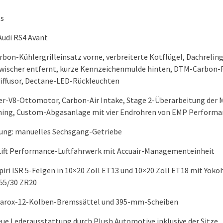
ts
Audi RS4 Avant
rbon-Kühlergrilleinsatz vorne, verbreiterte Kotflügel, Dachrelin
ischer entfernt, kurze Kennzeichenmulde hinten, DTM-Carbon-F
iffusor, Dectane-LED-Rückleuchten
ter-V8-Ottomotor, Carbon-Air Intake, Stage 2-Überarbeitung der
ning, Custom-Abgasanlage mit vier Endrohren von EMP Performa
ung: manuelles Sechsgang-Getriebe
 Lift Performance-Luftfahrwerk mit Accuair-Managementeinheit
spiri ISR 5-Felgen in 10×20 Zoll ET13 und 10×20 Zoll ET18 mit Yok
255/30 ZR20
Tarox-12-Kolben-Bremssättel und 395-mm-Scheiben
ue Lederausstattung durch Plush Automotive inklusive der Sitze,