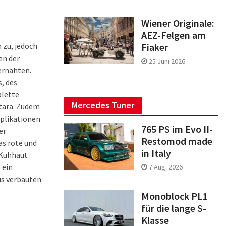
Wiener Originale:
AEZ-Felgen am
 zu, jedoch
Fiaker
en der
25 Juni 2026
ernähten.
, des
plette
Mercedes Tuner
tara. Zudem
pplikationen
765 PS im Evo II-
er
Restomod made
as rote und
in Italy
 Kuhhaut
 ein
7 Aug. 2026
us verbauten
Monoblock PL1
für die lange S-
Klasse