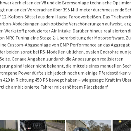
rwerk erhielten der V8 und die Bremsanlage technische Optimie
ügt nun an der Vorderachse über 395 Millimeter durchmessende Sch
rf 12-Kolben-Sättel aus dem Hause Tarox verbeißen. Das Triebwerk
arbon-Abdeckungen auch optische Verschönerungen aufweist, ergä
n Werkstoff produzierter Air Intake. Darüber hinaus realisierten di
von MRC Tuning eine Stage 2-Überarbeitung der Motorsoftware. Zu
 eine Custom-Abgasanlage von EMP Performance an das Aggregat a
der beiden sonst bei RS-Modellen üblichen, ovalen Endrohre nun j
Seite. Genaue Angaben zur durch die Anpassungen realisierten
gerung sind leider nicht bekannt, die mittels eines manuellen Se
rtragene Power dürfte sich jedoch noch um einige Pferdestärken 
 420 in Richtung 450 PS bewegt haben – wie gesagt: Kraft im Über
ortlich ambitionierte Fahrer mit erhöhtem Platzbedarf.