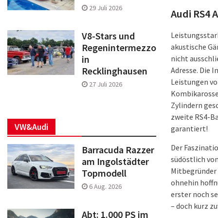
29 Juli 2026
Audi RS4 
V8-Stars und
Leistungsstar
Regenintermezzo
akustische Gä
in
nicht ausschli
Recklinghausen
Adresse. Die I
Leistungen von
27 Juli 2026
Kombikarosser
Zylindern ges
zweite RS4-Ba
VW&Audi
garantiert!
Der Faszinati
Barracuda Razzer
südöstlich vo
am Ingolstädter
Mitbegründer 
Topmodell
ohnehin hoffnu
6 Aug. 2026
erster noch se
– doch kurz zu
Abt: 1.000 PS im