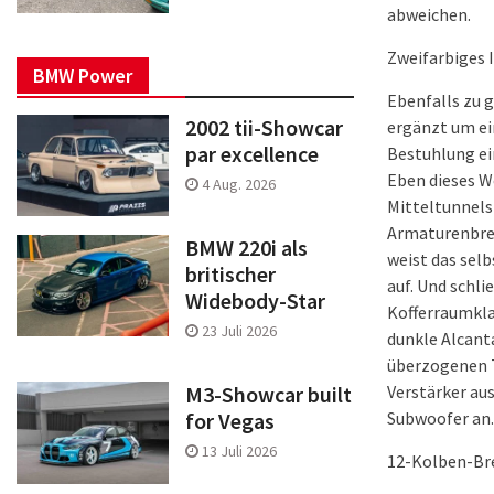
abweichen.
Zweifarbiges 
BMW Power
Ebenfalls zu 
2002 tii-Showcar
ergänzt um ei
par excellence
Bestuhlung ei
Eben dieses W
4 Aug. 2026
Mitteltunnels
Armaturenbre
BMW 220i als
weist das sel
britischer
auf. Und schli
Widebody-Star
Kofferraumkla
23 Juli 2026
dunkle Alcant
überzogenen T
M3-Showcar built
Verstärker au
for Vegas
Subwoofer an.
13 Juli 2026
12-Kolben-B