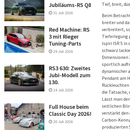
Tief, breit, dü
Jubiläums-RS Q8
31 Juli 2026
Beim Betrachte
breiter und d
Red Machine: RS
verbreitert, s
3 mit Rieger
Tieferlegung 
Tuning-Parts
Ispiri ISR 5 
schwarz lacki
29 Juli 2026
Dimensionen 2
sportlich auft
RS3 630: Zweites
dynamischer au
Jubi-Modell zum
Pendant am He
130.
Rückleuchten 
24 Juli 2026
die Tatsache, 
Lässt man den 
seitlichen Bli
Full House beim
verstärkt den
Classic Day 2026!
Carbon-Kennze
20 Juli 2026
produzierten 