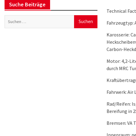
Suche Beiträge
Technical Fac
Suchen
Fahrzeugtyp: 
nach:
Karosserie: Ca
Heckscheibenw
Carbon-Heckd
Motor: 4,2-Li
durch MRC Tu
Kraftübertrag
Fahrwerk: Air
Rad/Reifen: I
Bereifung in 
Bremsen: VA 
Innenraum: ne