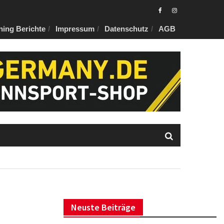
Eurotuner
Eurotuner
ning Berichte
Impressum
Datenschutz
AGB
Facebook
Instagram
Neuste Beiträge