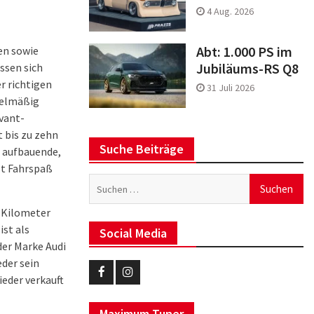
4 Aug. 2026
Abt: 1.000 PS im
en sowie
Jubiläums-RS Q8
ssen sich
er richtigen
31 Juli 2026
egelmäßig
Avant-
 bis zu zehn
Suche Beiträge
7 aufbauende,
st Fahrspaß
Suchen
nach:
0 Kilometer
ist als
Social Media
der Marke Audi
eder sein
ieder verkauft
Eurotuner
Eurotuner
Facebook
Instagram
Maximum Tuner