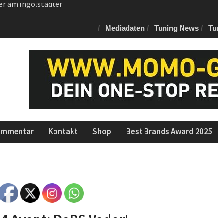
 von NAP für den RAM
II-Restomod made in
Mediadaten
Tuning News
Tu
ommentar
Kontakt
Shop
Best Brands Award 2025