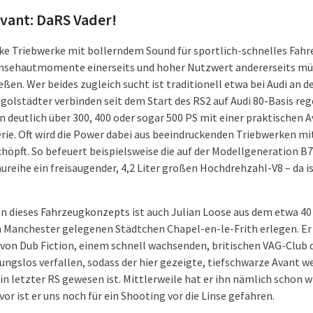
Avant: DaRS Vader!
ke Triebwerke mit bollerndem Sound für sportlich-schnelles Fahr
nsehautmomente einerseits und hoher Nutzwert andererseits mü
eßen. Wer beides zugleich sucht ist traditionell etwa bei Audi an d
ngolstädter verbinden seit dem Start des RS2 auf Audi 80-Basis r
 deutlich über 300, 400 oder sogar 500 PS mit einer praktischen 
ie. Oft wird die Power dabei aus beeindruckenden Triebwerken mit
chöpft. So befeuert beispielsweise die auf der Modellgeneration B
ureihe ein freisaugender, 4,2 Liter großen Hochdrehzahl-V8 – da i
on dieses Fahrzeugkonzepts ist auch Julian Loose aus dem etwa 4
n Manchester gelegenen Städtchen Chapel-en-le-Frith erlegen. Er 
von Dub Fiction, einem schnell wachsenden, britischen VAG-Club 
ngslos verfallen, sodass der hier gezeigte, tiefschwarze Avant w
in letzter RS gewesen ist. Mittlerweile hat er ihn nämlich schon w
vor ist er uns noch für ein Shooting vor die Linse gefahren.