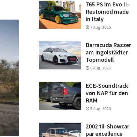
765 PS im Evo II-
Restomod made
in Italy
7 Aug. 2026
Barracuda Razzer
am Ingolstädter
Topmodell
6 Aug. 2026
ECE-Soundtrack
von NAP für den
RAM
5 Aug. 2026
2002 tii-Showcar
par excellence