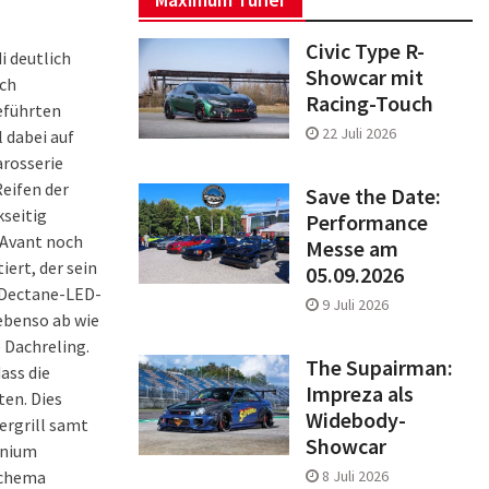
Civic Type R-
i deutlich
Showcar mit
ech
Racing-Touch
geführten
22 Juli 2026
 dabei auf
arosserie
eifen der
Save the Date:
seitig
Performance
n Avant noch
Messe am
ert, der sein
05.09.2026
. Dectane-LED-
9 Juli 2026
ebenso ab wie
 Dachreling.
The Supairman:
ass die
Impreza als
ten. Dies
Widebody-
ergrill samt
Showcar
inium
Schema
8 Juli 2026