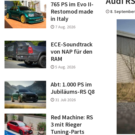
Audi RS
765 PS im Evo II-
Restomod made
8. September
in Italy
7 Aug. 2026
ECE-Soundtrack
von NAP für den
RAM
5 Aug. 2026
Abt: 1.000 PS im
Jubiläums-RS Q8
31 Juli 2026
Red Machine: RS
3 mit Rieger
Tuning-Parts