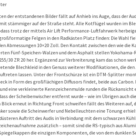
ster
n der entstandenen Bilder fällt auf Anhieb ins Auge, dass der Aud
amit stämmiger auf der Straße steht. Alle Kotflügel wurden im Bl
odass trotz der mittels Air Lift Performance-Luftfahrwerk herbei
großformatige Felgen in den Radkästen Platz finden: Die Wahl fiel
in den Abmessungen 10×20 Zoll. Den Kontakt zwischen den wie die K
erten Fünf-Speichen-Walzen und dem Asphalt stellen Yokohama-R
55/30 ZR 20 her. Ergänzend zur Verbreiterung kam das schon werk
retende Blechkleid in den Genuss weiterer Modifikationen, die de
ftreten lassen. Unter der Frontschürze ist ein DTM-Splitter monti
ck in Form des großflächigen Diffusors findet, beide aus Carbon
und eine verkleinerte Kennzeichenmulde runden die Rückansicht 
dass der Scheibenwischer entfernt wurde – wie im Übrigen auch die
Blick erneut in Richtung Front schweifen fällt des Weiteren auf, d
nker sowie die Scheinwerfer und Nebelleuchten eine Tönung erhiel
 düsteren Auftritt des Audis in Verbindung mit dem schwarzen Kühl
ichenaufnahme zusätzlich – somit sind die RS-typisch aus Alum
Spiegelkappen die einzigen Komponenten, die von dem dunklen 