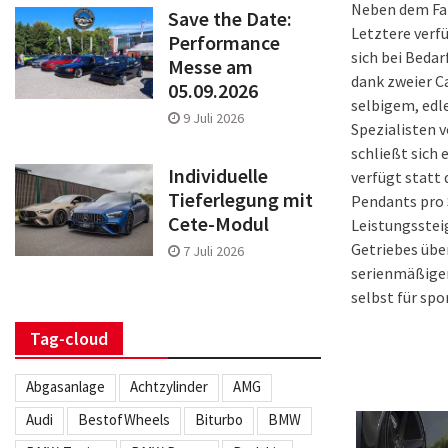
Neben dem Fah
Save the Date:
Letztere verf
Performance
sich bei Beda
Messe am
dank zweier C
05.09.2026
selbigem, edle
9 Juli 2026
Spezialisten 
schließt sich
Individuelle
verfügt statt 
Tieferlegung mit
Pendants pro 
Cete-Modul
Leistungsstei
Getriebes übe
7 Juli 2026
serienmäßigen
selbst für sp
Tag-cloud
Abgasanlage
Achtzylinder
AMG
Audi
BestofWheels
Biturbo
BMW