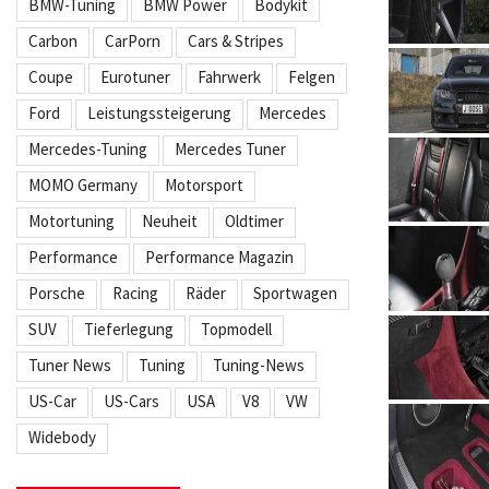
BMW-Tuning
BMW Power
Bodykit
Carbon
CarPorn
Cars & Stripes
Coupe
Eurotuner
Fahrwerk
Felgen
Ford
Leistungssteigerung
Mercedes
Mercedes-Tuning
Mercedes Tuner
MOMO Germany
Motorsport
Motortuning
Neuheit
Oldtimer
Performance
Performance Magazin
Porsche
Racing
Räder
Sportwagen
SUV
Tieferlegung
Topmodell
Tuner News
Tuning
Tuning-News
US-Car
US-Cars
USA
V8
VW
Widebody