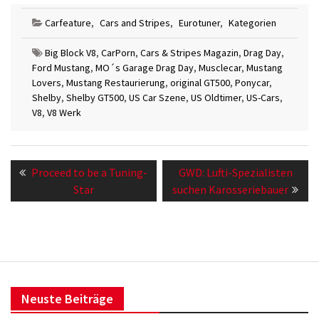
Carfeature
,
Cars and Stripes
,
Eurotuner
,
Kategorien
Big Block V8
,
CarPorn
,
Cars & Stripes Magazin
,
Drag Day
,
Ford Mustang
,
MO´s Garage Drag Day
,
Musclecar
,
Mustang
Lovers
,
Mustang Restaurierung
,
original GT500
,
Ponycar
,
Shelby
,
Shelby GT500
,
US Car Szene
,
US Oldtimer
,
US-Cars
,
V8
,
V8 Werk
Beitragsnavigation
Previous
Next
Proceed to be a Tuning-
GWD: Lufti-Spezialisten
post:
post:
Star
suchen Karosseriebauer
Neuste Beiträge