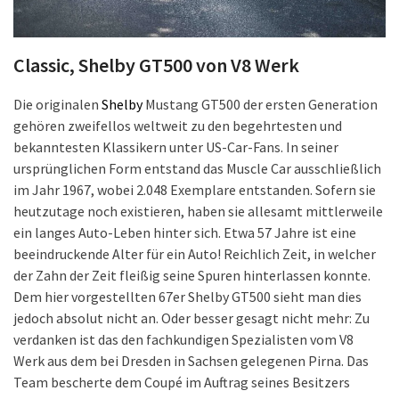
Classic, Shelby GT500 von V8 Werk
Die originalen
Shelby
Mustang GT500 der ersten Generation
gehören zweifellos weltweit zu den begehrtesten und
bekanntesten Klassikern unter US-Car-Fans. In seiner
ursprünglichen Form entstand das Muscle Car ausschließlich
im Jahr 1967, wobei 2.048 Exemplare entstanden. Sofern sie
heutzutage noch existieren, haben sie allesamt mittlerweile
ein langes Auto-Leben hinter sich. Etwa 57 Jahre ist eine
beeindruckende Alter für ein Auto! Reichlich Zeit, in welcher
der Zahn der Zeit fleißig seine Spuren hinterlassen konnte.
Dem hier vorgestellten 67er Shelby GT500 sieht man dies
jedoch absolut nicht an. Oder besser gesagt nicht mehr: Zu
verdanken ist das den fachkundigen Spezialisten vom V8
Werk aus dem bei Dresden in Sachsen gelegenen Pirna. Das
Team bescherte dem Coupé im Auftrag seines Besitzers