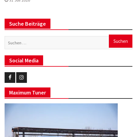
31 Juli 2026
Suche Beiträge
Suchen
nach:
Social Media
Eurotuner
Eurotuner
Maximum Tuner
Facebook
Instagram