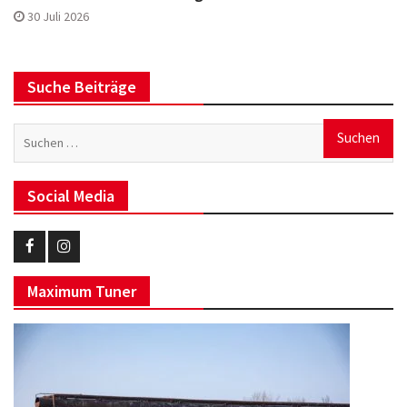
30 Juli 2026
Suche Beiträge
Suchen
nach:
Social Media
Eurotuner
Eurotuner
Maximum Tuner
Facebook
Instagram