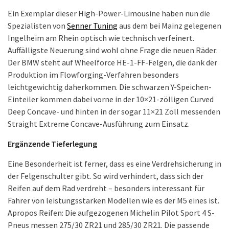
Ein Exemplar dieser High-Power-Limousine haben nun die
Spezialisten von
Senner Tuning
aus dem bei Mainz gelegenen
Ingelheim am Rhein optisch wie technisch verfeinert.
Auffälligste Neuerung sind wohl ohne Frage die neuen Räder:
Der BMW steht auf Wheelforce HE-1-FF-Felgen, die dank der
Produktion im Flowforging-Verfahren besonders
leichtgewichtig daherkommen. Die schwarzen Y-Speichen-
Einteiler kommen dabei vorne in der 10×21-zölligen Curved
Deep Concave- und hinten in der sogar 11×21 Zoll messenden
Straight Extreme Concave-Ausführung zum Einsatz.
Ergänzende Tieferlegung
Eine Besonderheit ist ferner, dass es eine Verdrehsicherung in
der Felgenschulter gibt. So wird verhindert, dass sich der
Reifen auf dem Rad verdreht – besonders interessant für
Fahrer von leistungsstarken Modellen wie es der M5 eines ist.
Apropos Reifen: Die aufgezogenen Michelin Pilot Sport 4 S-
Pneus messen 275/30 ZR21 und 285/30 ZR21. Die passende