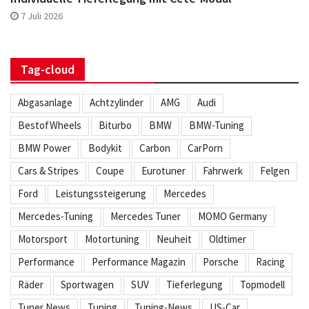
7 Juli 2026
Tag-cloud
Abgasanlage
Achtzylinder
AMG
Audi
BestofWheels
Biturbo
BMW
BMW-Tuning
BMW Power
Bodykit
Carbon
CarPorn
Cars & Stripes
Coupe
Eurotuner
Fahrwerk
Felgen
Ford
Leistungssteigerung
Mercedes
Mercedes-Tuning
Mercedes Tuner
MOMO Germany
Motorsport
Motortuning
Neuheit
Oldtimer
Performance
Performance Magazin
Porsche
Racing
Räder
Sportwagen
SUV
Tieferlegung
Topmodell
Tuner News
Tuning
Tuning-News
US-Car