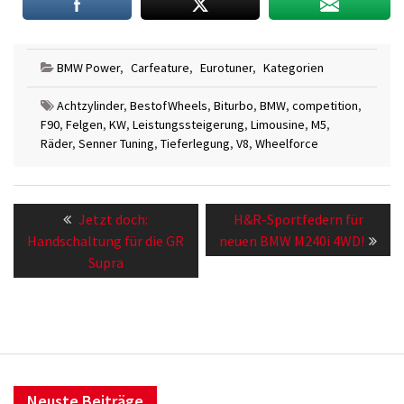
BMW Power
,
Carfeature
,
Eurotuner
,
Kategorien
Achtzylinder
,
BestofWheels
,
Biturbo
,
BMW
,
competition
,
F90
,
Felgen
,
KW
,
Leistungssteigerung
,
Limousine
,
M5
,
Räder
,
Senner Tuning
,
Tieferlegung
,
V8
,
Wheelforce
Beitragsnavigation
Previous
Next
Jetzt doch:
H&R-Sportfedern für
post:
post:
Handschaltung für die GR
neuen BMW M240i 4WD!
Supra
Neuste Beiträge