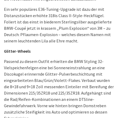
Ein sehr populäres E36-Tuning-Upgrade ist dazu der mit
Distanzstücken erhöhte 318is Class II-Style-Heckflügel.
Foliert ist das einst in biederem Sterlingsilber ausgelieferte
BMW-Coupé jetzt in krassem „Plum Explosion“ von 3M – zu
Deutsch: Pflaumen-Explosion – welches diesem Namen mit
seinem leuchtenden Lila alle Ehre macht.
Glitter-Wheels
Passend zu diesem Outfit erhielten die BMW Styling 32-
Vielspeichenfelgen eine bei Sonneneinstrahlung an eine
Discokugel erinnernde Glitter-Pulverbeschichtung mit
eingearbeiteten Blau/Grün/Violett-Flakes. Verbaut wurden
die 8×18 und 9×18 Zoll messenden Einteiler mit Bereifung der
Dimensionen 215/35ZR18 und 225/35ZR18. Aufgehängt sind
die Rad/Reifen-Kombinationen an einem DTSline-
Gewindefahrwerk. Vorne wie hinten bringen Domstreben
zusätzliche Steifigkeit ins Auto und optimieren so dessen