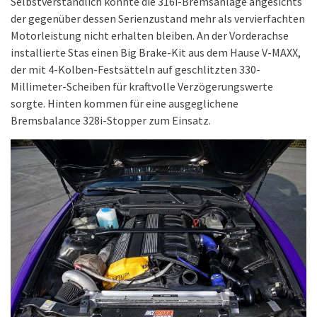
Selbstverständlich konnte die 316i-Bremsanlage angesichts
der gegenüber dessen Serienzustand mehr als vervierfachten
Motorleistung nicht erhalten bleiben. An der Vorderachse
installierte Stas einen Big Brake-Kit aus dem Hause V-MAXX,
der mit 4-Kolben-Festsätteln auf geschlitzten 330-
Millimeter-Scheiben für kraftvolle Verzögerungswerte
sorgte. Hinten kommen für eine ausgeglichene
Bremsbalance 328i-Stopper zum Einsatz.