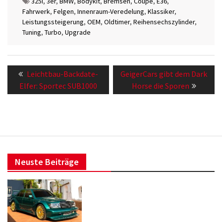
325i
,
3er
,
BMW
,
Bodykit
,
Bremsen
,
Coupe
,
E36
,
Fahrwerk
,
Felgen
,
Innenraum-Veredelung
,
Klassiker
,
Leistungssteigerung
,
OEM
,
Oldtimer
,
Reihensechszylinder
,
Tuning
,
Turbo
,
Upgrade
Beitragsnavigation
Previous
Next
Leichtbau-Backdate-
GeigerCars gibt dem Dark
post:
post:
Elfer: Sportec SUB1000
Horse die Sporen
Neuste Beiträge