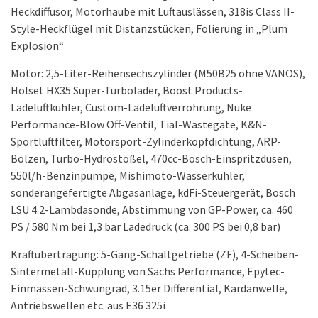
Heckdiffusor, Motorhaube mit Luftauslässen, 318is Class II-
Style-Heckflügel mit Distanzstücken, Folierung in „Plum
Explosion“
Motor: 2,5-Liter-Reihensechszylinder (M50B25 ohne VANOS),
Holset HX35 Super-Turbolader, Boost Products-
Ladeluftkühler, Custom-Ladeluftverrohrung, Nuke
Performance-Blow Off-Ventil, Tial-Wastegate, K&N-
Sportluftfilter, Motorsport-Zylinderkopfdichtung, ARP-
Bolzen, Turbo-Hydrostößel, 470cc-Bosch-Einspritzdüsen,
550l/h-Benzinpumpe, Mishimoto-Wasserkühler,
sonderangefertigte Abgasanlage, kdFi-Steuergerät, Bosch
LSU 4.2-Lambdasonde, Abstimmung von GP-Power, ca. 460
PS / 580 Nm bei 1,3 bar Ladedruck (ca. 300 PS bei 0,8 bar)
Kraftübertragung: 5-Gang-Schaltgetriebe (ZF), 4-Scheiben-
Sintermetall-Kupplung von Sachs Performance, Epytec-
Einmassen-Schwungrad, 3.15er Differential, Kardanwelle,
Antriebswellen etc. aus E36 325i