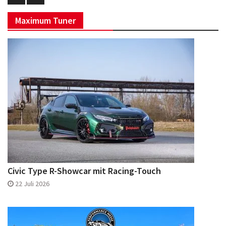
Eurotuner
Eurotuner
Maximum Tuner
Facebook
Instagram
Civic Type R-Showcar mit Racing-Touch
22 Juli 2026