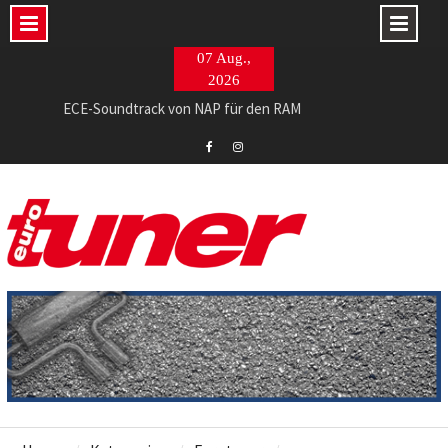
Skip
07 Aug.,
to
2026
content
ECE-Soundtrack von NAP für den RAM
765 PS im Evo II-Restomod made in Italy
Barracuda Razzer am Ingolstädter Topmodell
Eurotuner
Eurotuner
Facebook
Instagram