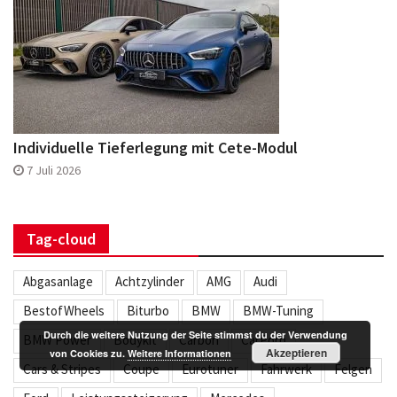
Individuelle Tieferlegung mit Cete-Modul
7 Juli 2026
Tag-cloud
Abgasanlage
Achtzylinder
AMG
Audi
BestofWheels
Biturbo
BMW
BMW-Tuning
Durch die weitere Nutzung der Seite stimmst du der Verwendung
BMW Power
Bodykit
Carbon
CarPorn
Akzeptieren
von Cookies zu.
Weitere Informationen
Cars & Stripes
Coupe
Eurotuner
Fahrwerk
Felgen