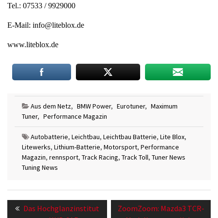
Tel.: 07533 / 9929000
E-Mail:
info@liteblox.de
www.liteblox.de
Aus dem Netz
,
BMW Power
,
Eurotuner
,
Maximum
Tuner
,
Performance Magazin
Autobatterie
,
Leichtbau
,
Leichtbau Batterie
,
Lite Blox
,
Litewerks
,
Lithium-Batterie
,
Motorsport
,
Performance
Magazin
,
rennsport
,
Track Racing
,
Track Toll
,
Tuner News
Tuning News
Beitragsnavigation
Previous
Next
Das Hochglanzinstitut
ZoomZoom: Mazda3 TCR-