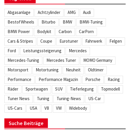
Abgasanlage
Achtzylinder
AMG
Audi
BestofWheels
Biturbo
BMW
BMW-Tuning
BMW Power
Bodykit
Carbon
CarPorn
Cars & Stripes
Coupe
Eurotuner
Fahrwerk
Felgen
Ford
Leistungssteigerung
Mercedes
Mercedes-Tuning
Mercedes Tuner
MOMO Germany
Motorsport
Motortuning
Neuheit
Oldtimer
Performance
Performance Magazin
Porsche
Racing
Räder
Sportwagen
SUV
Tieferlegung
Topmodell
Tuner News
Tuning
Tuning-News
US-Car
US-Cars
USA
V8
VW
Widebody
Suche Beiträge