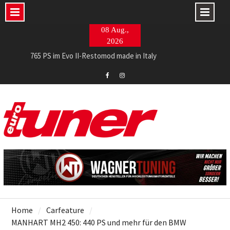
Skip
08 Aug.,
to
2026
content
765 PS im Evo II-Restomod made in Italy
Barracuda Razzer am Ingolstädter Topmodell
ECE-Soundtrack von NAP für den RAM
Eurotuner
Eurotuner
Facebook
Instagram
Home
Carfeature
MANHART MH2 450: 440 PS und mehr für den BMW