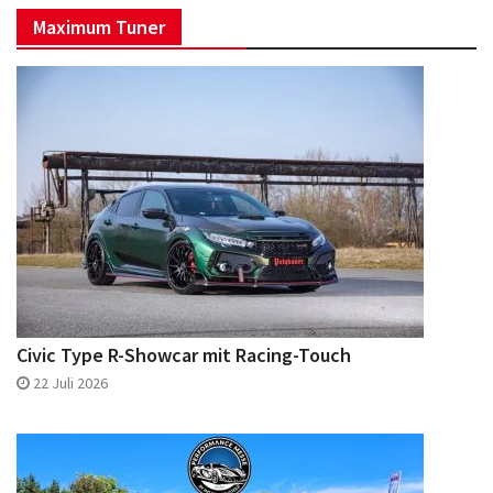
Eurotuner
Eurotuner
Maximum Tuner
Facebook
Instagram
Civic Type R-Showcar mit Racing-Touch
22 Juli 2026