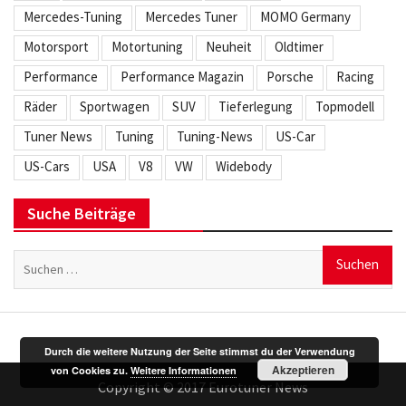
Mercedes-Tuning
Mercedes Tuner
MOMO Germany
Motorsport
Motortuning
Neuheit
Oldtimer
Performance
Performance Magazin
Porsche
Racing
Räder
Sportwagen
SUV
Tieferlegung
Topmodell
Tuner News
Tuning
Tuning-News
US-Car
US-Cars
USA
V8
VW
Widebody
Suche Beiträge
Suchen
nach:
Durch die weitere Nutzung der Seite stimmst du der Verwendung
Akzeptieren
von Cookies zu.
Weitere Informationen
Copyright © 2017 Eurotuner News