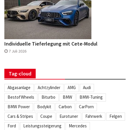
Individuelle Tieferlegung mit Cete-Modul
7 Juli 2026
Tag-cloud
Abgasanlage
Achtzylinder
AMG
Audi
BestofWheels
Biturbo
BMW
BMW-Tuning
BMW Power
Bodykit
Carbon
CarPorn
Cars & Stripes
Coupe
Eurotuner
Fahrwerk
Felgen
Ford
Leistungssteigerung
Mercedes