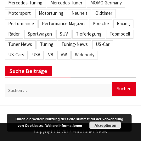
Mercedes-Tuning
Mercedes Tuner
MOMO Germany
Motorsport
Motortuning
Neuheit
Oldtimer
Performance
Performance Magazin
Porsche
Racing
Räder
Sportwagen
SUV
Tieferlegung
Topmodell
Tuner News
Tuning
Tuning-News
US-Car
US-Cars
USA
V8
VW
Widebody
Suche Beiträge
Suchen
nach:
Durch die weitere Nutzung der Seite stimmst du der Verwendung
Akzeptieren
von Cookies zu.
Weitere Informationen
Copyright © 2017 Eurotuner News