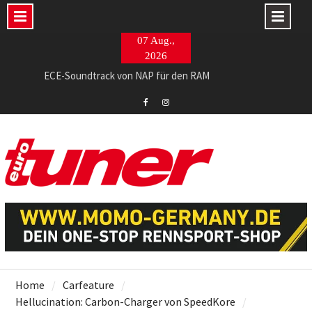
Skip
07 Aug.,
to
2026
content
ECE-Soundtrack von NAP für den RAM
765 PS im Evo II-Restomod made in Italy
Barracuda Razzer am Ingolstädter Topmodell
Eurotuner
Eurotuner
Facebook
Instagram
Home
Carfeature
Hellucination: Carbon-Charger von SpeedKore