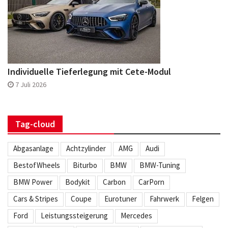
Individuelle Tieferlegung mit Cete-Modul
7 Juli 2026
Tag-cloud
Abgasanlage
Achtzylinder
AMG
Audi
BestofWheels
Biturbo
BMW
BMW-Tuning
BMW Power
Bodykit
Carbon
CarPorn
Cars & Stripes
Coupe
Eurotuner
Fahrwerk
Felgen
Ford
Leistungssteigerung
Mercedes