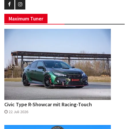
Eurotuner
Eurotuner
Maximum Tuner
Facebook
Instagram
Civic Type R-Showcar mit Racing-Touch
22 Juli 2026