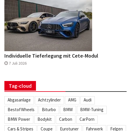
Individuelle Tieferlegung mit Cete-Modul
7 Juli 2026
Tag-cloud
Abgasanlage
Achtzylinder
AMG
Audi
BestofWheels
Biturbo
BMW
BMW-Tuning
BMW Power
Bodykit
Carbon
CarPorn
Cars & Stripes
Coupe
Eurotuner
Fahrwerk
Felgen