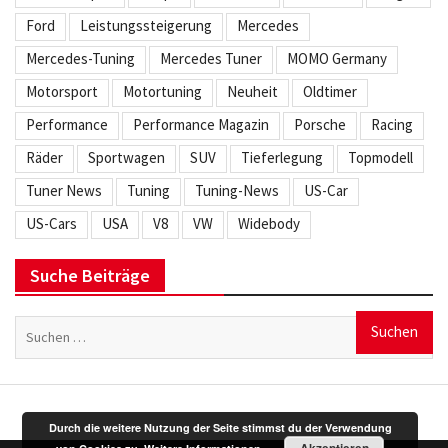
Ford
Leistungssteigerung
Mercedes
Mercedes-Tuning
Mercedes Tuner
MOMO Germany
Motorsport
Motortuning
Neuheit
Oldtimer
Performance
Performance Magazin
Porsche
Racing
Räder
Sportwagen
SUV
Tieferlegung
Topmodell
Tuner News
Tuning
Tuning-News
US-Car
US-Cars
USA
V8
VW
Widebody
Suche Beiträge
Suchen
nach:
Durch die weitere Nutzung der Seite stimmst du der Verwendung