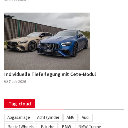
Individuelle Tieferlegung mit Cete-Modul
7 Juli 2026
Tag-cloud
Abgasanlage
Achtzylinder
AMG
Audi
BestofWheels
Biturbo
BMW
BMW-Tuning