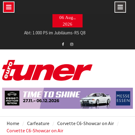
Skip
06 Aug.,
to
2026
content
Abt: 1.000 PS im Jubiläums-RS Q8
ECE-Soundtrack von NAP für den RAM
2002 tii-Showcar par excellence
Eurotuner
Eurotuner
Facebook
Instagram
Home
Carfeature
Corvette C6-Showcar on Air
Corvette C6-Showcar on Air