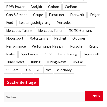
BMW Power
Bodykit
Carbon
CarPorn
Cars & Stripes
Coupe
Eurotuner
Fahrwerk
Felgen
Ford
Leistungssteigerung
Mercedes
Mercedes-Tuning
Mercedes Tuner
MOMO Germany
Motorsport
Motortuning
Neuheit
Oldtimer
Performance
Performance Magazin
Porsche
Racing
Räder
Sportwagen
SUV
Tieferlegung
Topmodell
Tuner News
Tuning
Tuning-News
US-Car
US-Cars
USA
V8
VW
Widebody
Suche Beiträge
Suchen
nach: