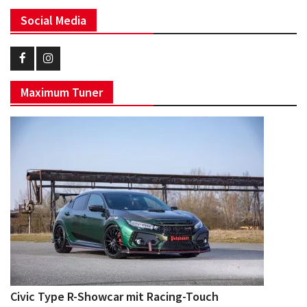
Social Media
Eurotuner
Eurotuner
Maximum Tuner
Facebook
Instagram
Civic Type R-Showcar mit Racing-Touch